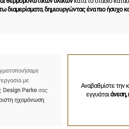
αι θερμομονωτικών υλικών
κατά το στάδιο κατα
άτω διαμερίσματα
,
δημιουργώντας ένα πιο ήσυχο κ
γματοποιήσαμε
νεργασία με
Αναβαθμίστε την 
ας
Design Parke
σας
εγγυάται
άνεση,
ριστη ηχομόνωση