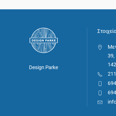
Στοιχεί
Με
39,
14
Design Parke
211
694
694
inf