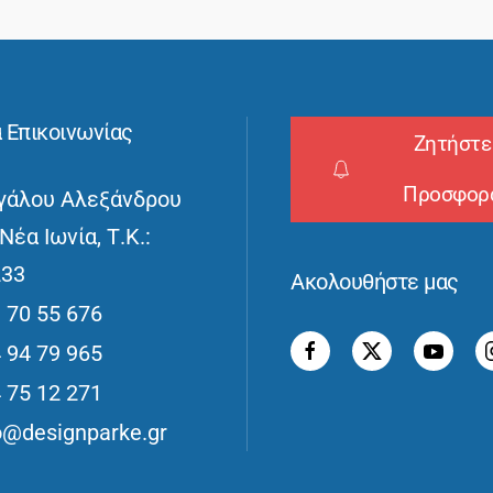
α Επικοινωνίας
Ζητήστε
Προσφορ
γάλου Αλεξάνδρου
 Νέα Ιωνία, Τ.Κ.:
233
Ακολουθήστε μας
 70 55 676
 94 79 965
 75 12 271
o@designparke.gr